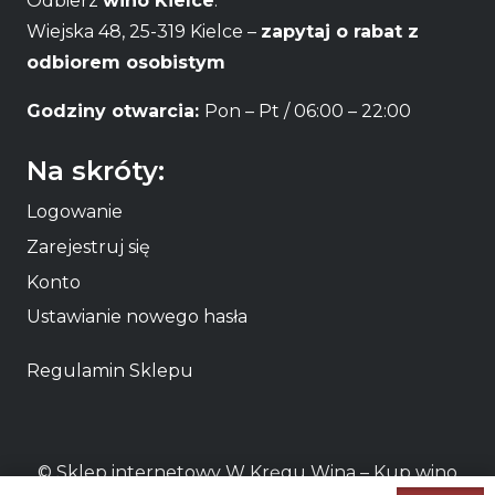
Odbierz
wino Kielce
:
Wiejska 48, 25-319 Kielce –
zapytaj o rabat z
odbiorem osobistym
Godziny otwarcia:
Pon – Pt / 06:00 – 22:00
Na skróty:
Logowanie
Zarejestruj się
Konto
Ustawianie nowego hasła
Regulamin Sklepu
© Sklep internetowy W Kręgu Wina – Kup
wino