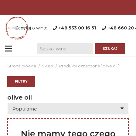
Zapytaj o wino:
+48 533 00 16 51
+48 660 20 
Strona główna
/
Sklep
/
Produkty oznaczone “olive oil”
FILTRY
olive oil
Nie mamy tego czego