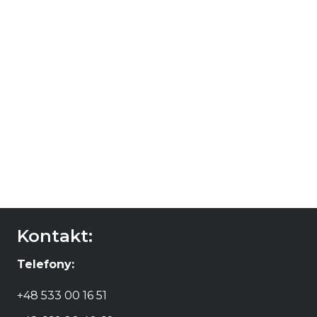
wino Los Camachos
wino Los Camachos
Single Vineyard
Sauvignon Blanc
Pinot Noir
49,90
zł
54,00
zł
DODAJ DO
KOSZYKA
DODAJ DO
KOSZYKA
Kontakt:
Telefony:
+48 533 00 16 51