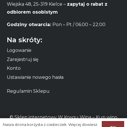
Wiejska 48, 25-319 Kielce –
zapytaj o rabat z
odbiorem osobistym
Godziny otwarcia:
Pon – Pt / 06:00 – 22:00
Na skróty:
Logowanie
Zarejestruj się
Konto
Ustawianie nowego hasła
Regulamin Sklepu
© Sklep internetowy W Kręgu Wina – Kup
wino
Nasza strona korzysta z ciasteczek. Więcej dowiesz
online
lub odbierz osobiście
wino Kielce