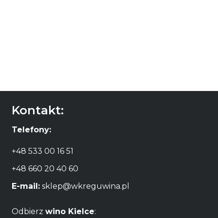
wino Thasos
Moscatel de
Setubal
55,00
zł
DODAJ DO
KOSZYKA
Kontakt:
Telefony:
+48 533 00 16 51
+48 660 20 40 60
E-mail:
sklep@wkreguwina.pl
Odbierz
wino Kielce
: