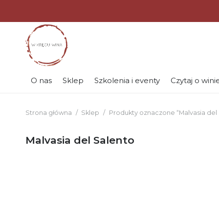
O nas
Sklep
Szkolenia i eventy
Czytaj o wini
Strona główna
/
Sklep
/
Produkty oznaczone “Malvasia del
Malvasia del Salento