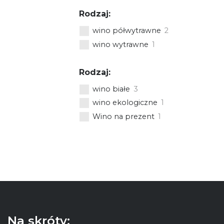
Rodzaj:
wino półwytrawne
2
wino wytrawne
1
Rodzaj:
wino białe
3
nto IGP 12 e
wino ekologiczne
1
Wino na prezent
1
KA
Na skróty: