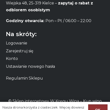
Wiejska 48, 25-319 Kielce –
zapytaj o rabat z
odbiorem osobistym
Godziny otwarcia:
Pon – Pt / 06:00 – 22:00
Na skróty:
Logowanie
Zarejestruj się
Konto
Ustawianie nowego hasła
Regulamin Sklepu
© Sklep internetowy W Kręgu Wina – Kup
wino
Nasza strona korzysta z ciasteczek. Więcej dowiesz
online
lub odbierz osobiście
wino Kielce
OK