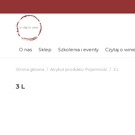
O nas
Sklep
Szkolenia i eventy
Czytaj o wini
Strona główna
/
Atrybut produktu: Pojemność
/
3 L
3 L