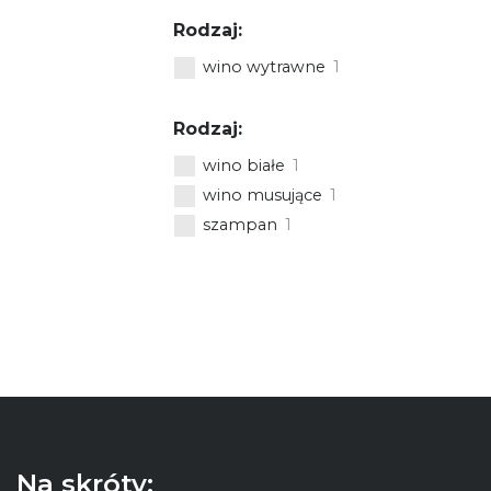
Rodzaj:
wino wytrawne
1
Rodzaj:
wino białe
1
wino musujące
1
szampan
1
Na skróty: