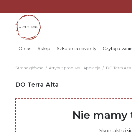
O nas
Sklep
Szkolenia i eventy
Czytaj o wini
Strona główna
/
Atrybut produktu: Apelacja
/
DO Terra Alta
DO Terra Alta
Nie mamy t
Skontaktuj si