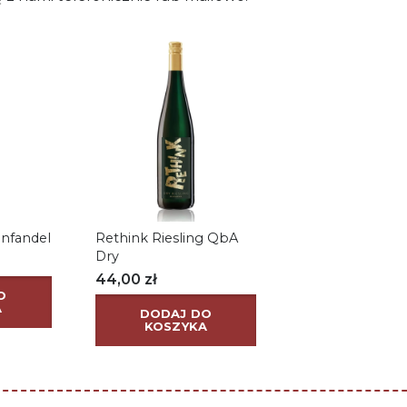
infandel
Rethink Riesling QbA
Dry
44,00
zł
O
A
DODAJ DO
KOSZYKA