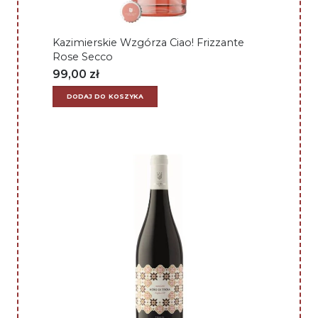
Kazimierskie Wzgórza Ciao! Frizzante
Rose Secco
99,00
zł
DODAJ DO KOSZYKA