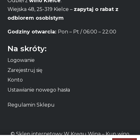
Odbierz
wino Kielce
:
Wiejska 48, 25-319 Kielce –
zapytaj o rabat z
odbiorem osobistym
Godziny otwarcia:
Pon – Pt / 06:00 – 22:00
Na skróty:
Logowanie
Zarejestruj się
Konto
Ustawianie nowego hasła
Regulamin Sklepu
© Sklep internetowy W Kręgu Wina – Kup
wino