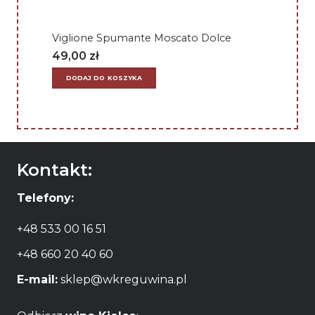
Viglione Spumante Moscato Dolce
49,00
zł
DODAJ DO KOSZYKA
Kontakt:
Telefony:
+48 533 00 16 51
+48 660 20 40 60
E-mail:
sklep@wkreguwina.pl